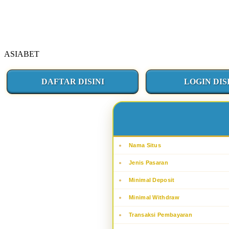
ASIABET
DAFTAR DISINI
LOGIN DIS
Nama Situs
Jenis Pasaran
Minimal Deposit
Minimal Withdraw
Transaksi Pembayaran