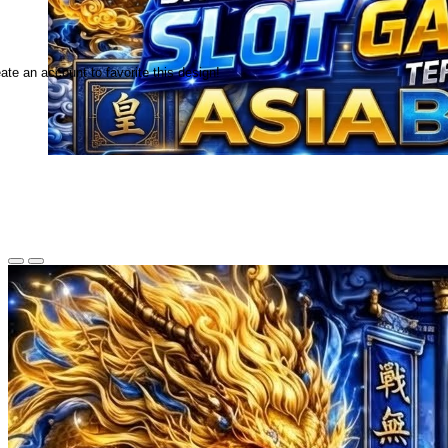
ate an account to favorite this design!